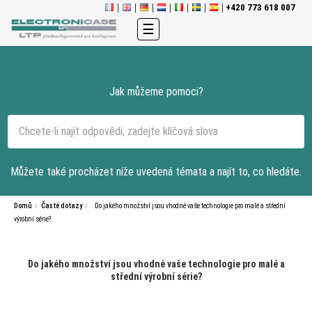
+420 773 618 007
Toggle
☰
navigation
Jak můžeme pomoci?
Můžete také procházet níže uvedená témata a najít to, co hledáte.
Domů
Časté dotazy
Do jakého množství jsou vhodné vaše technologie pro malé a střední
výrobní série?
Do jakého množství jsou vhodné vaše technologie pro malé a
střední výrobní série?