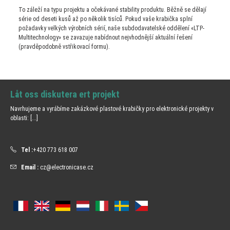
To záleží na typu projektu a očekávané stability produktu. Běžně se dělají
série od deseti kusů až po několik tisíců. Pokud vaše krabička splní
požadavky velkých výrobních sérií, naše subdodavatelské oddělení «LTP-
Multitechnology» se zavazuje nabídnout nejvhodnější aktuální řešení
(pravděpodobně vstřikovací formu).
Låt oss diskutera ert projekt
Navrhujeme a vyrábíme zakázkové plastové krabičky pro elektronické projekty v
oblasti:
[...]
Tel :
+420 773 618 007
Email :
cz@electronicase.cz